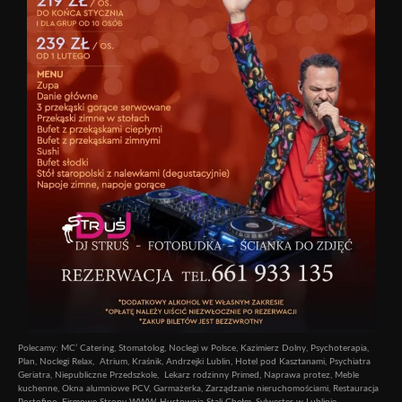
Polecamy:
MC’ Catering
,
Stomatolog
,
Noclegi w Polsce
,
Kazimierz Dolny
,
Psychoterapia
,
Plan
,
Noclegi Relax
,
Atrium
,
Kraśnik
,
Andrzejki Lublin
,
Hotel pod Kasztanami
,
Psychiatra
Geriatra
,
Niepubliczne Przedszkole
,
Lekarz rodzinny Primed
,
Naprawa protez
,
Meble
kuchenne
,
Okna alumniowe PCV
,
Garmażerka
,
Zarządzanie nieruchomościami
,
Restauracja