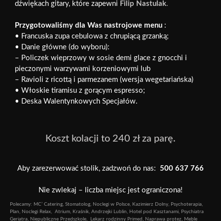
dźwiękach gitary, które zapewni
Filip Nastulak
.
Przygotowaliśmy dla Was nastrojowe menu
:
• Francuska zupa cebulowa z chrupiącą grzanką;
• Danie główne (do wyboru):
– Policzek wieprzowy w sosie demi glace z gnocchi i
pieczonymi warzywami korzeniowymi lub
– Ravioli z ricottą i parmezanem (wersja wegetariańska)
• Włoskie tiramisu z gorącym espresso;
• Deska Walentynkowych Specjałów.
Koszt kolacji to 240 zł za parę.
Aby zarezerwować stolik, zadzwoń do nas:
500 637 766
Nie zwlekaj – liczba miejsc jest ograniczona!
Polecamy:
MC’ Catering
,
Stomatolog
,
Noclegi w Polsce
,
Kazimierz Dolny
,
Psychoterapia
,
Plan
,
Noclegi Relax
,
Atrium
,
Kraśnik
,
Andrzejki Lublin
,
Hotel pod Kasztanami
,
Psychiatra
Geriatra
,
Niepubliczne Przedszkole
,
Lekarz rodzinny Primed
,
Naprawa protez
,
Meble